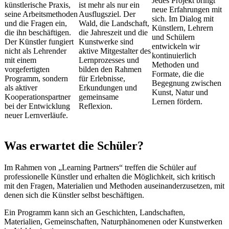
Jedes Projekt bringt
künstlerische Praxis,
ist mehr als nur ein
neue Erfahrungen mit
seine Arbeitsmethoden
Ausflugsziel. Der
sich. Im Dialog mit
und die Fragen ein,
Wald, die Landschaft,
Künstlern, Lehrern
die ihn beschäftigen.
die Jahreszeit und die
und Schülern
Der Künstler fungiert
Kunstwerke sind
entwickeln wir
nicht als Lehrender
aktive Mitgestalter des
kontinuierlich
mit einem
Lernprozesses und
Methoden und
vorgefertigten
bilden den Rahmen
Formate, die die
Programm, sondern
für Erlebnisse,
Begegnung zwischen
als aktiver
Erkundungen und
Kunst, Natur und
Kooperationspartner
gemeinsame
Lernen fördern.
bei der Entwicklung
Reflexion.
neuer Lernverläufe.
Was erwartet die Schüler?
Im Rahmen von „Learning Partners“ treffen die Schüler auf
professionelle Künstler und erhalten die Möglichkeit, sich kritisch
mit den Fragen, Materialien und Methoden auseinanderzusetzen, mit
denen sich die Künstler selbst beschäftigen.
Ein Programm kann sich an Geschichten, Landschaften,
Materialien, Gemeinschaften, Naturphänomenen oder Kunstwerken