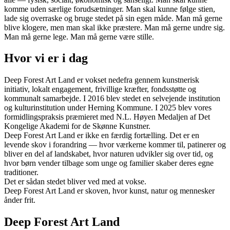
komme uden særlige forudsætninger. Man skal kunne følge stien,
lade sig overraske og bruge stedet på sin egen måde. Man må gerne
blive klogere, men man skal ikke præstere. Man må gerne undre sig.
Man må gerne lege. Man må gerne være stille.
Hvor vi er i dag
Deep Forest Art Land er vokset nedefra gennem kunstnerisk
initiativ, lokalt engagement, frivillige kræfter, fondsstøtte og
kommunalt samarbejde. I 2016 blev stedet en selvejende institution
og kulturinstitution under Herning Kommune. I 2025 blev vores
formidlingspraksis præmieret med N.L. Høyen Medaljen af Det
Kongelige Akademi for de Skønne Kunstner.
Deep Forest Art Land er ikke en færdig fortælling. Det er en
levende skov i forandring — hvor værkerne kommer til, patinerer og
bliver en del af landskabet, hvor naturen udvikler sig over tid, og
hvor børn vender tilbage som unge og familier skaber deres egne
traditioner.
Det er sådan stedet bliver ved med at vokse.
Deep Forest Art Land er skoven, hvor kunst, natur og mennesker
ånder frit.
Deep Forest Art Land