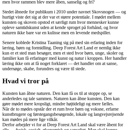
men hvor rammen blev mere åben, sanselig og fri?
Stedet åbnede for publikum i 2010 under navnet Skovsnogen — og
hurtigt viste det sig at der var et større potentiale. I mødet mellem
kunsten og skoven opstod et særligt rum hvor mennesker kunne
opleve samtidskunst uden at kende sproget på forhånd, og hvor
naturen ikke bare var en kulisse men en levende medspiller.
Senere koblede Kristina Taaning sig på med sin erfaring inden for
læring, børn og formidling. Deep Forest Art Land er nemlig ikke
kun er et sted man besøger, men et sted hvor børn, unge, skoler og
familier kan få erfaringer med kunst og natur i kroppen. Her handler
læring ikke om at få noget forklaret — det handler om at sanse,
undersøge, skabe, forundres og være til stede.
Hvad vi tror på
Kunsten kan åbne naturen. Den kan få os til at stoppe op, se
anderledes og tale sammen. Naturen kan åbne kunsten. Den kan
gøre mødet mere kropsligt, mindre højtideligt og mere fælles.
Når de to mødes opstår der et rum hvor børn og voksne, erfarne
kunstbrugere og førstegangsbesøgende, lokale og langvejsrejsende
kan mødes på mere lige vilkår.
Derfor arbejder vi for at Deep Forest Art Land skal være åbent for
alle — fysisk, socialt, økonomisk og sanseligt. Man skal kunne