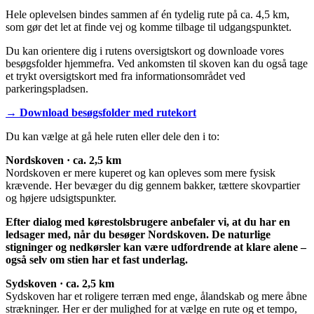
Hele oplevelsen bindes sammen af én tydelig rute på ca. 4,5 km,
som gør det let at finde vej og komme tilbage til udgangspunktet.
Du kan orientere dig i rutens oversigtskort og downloade vores
besøgsfolder hjemmefra. Ved ankomsten til skoven kan du også tage
et trykt oversigtskort med fra informationsområdet ved
parkeringspladsen.
→ Download besøgsfolder med rutekort
Du kan vælge at gå hele ruten eller dele den i to:
Nordskoven · ca. 2,5 km
Nordskoven er mere kuperet og kan opleves som mere fysisk
krævende. Her bevæger du dig gennem bakker, tættere skovpartier
og højere udsigtspunkter.
Efter dialog med kørestolsbrugere anbefaler vi, at du har en
ledsager med, når du besøger Nordskoven. De naturlige
stigninger og nedkørsler kan være udfordrende at klare alene –
også selv om stien har et fast underlag.
Sydskoven · ca. 2,5 km
Sydskoven har et roligere terræn med enge, ålandskab og mere åbne
strækninger. Her er der mulighed for at vælge en rute og et tempo,