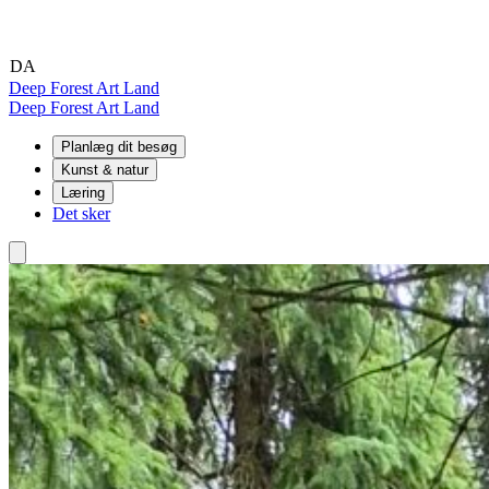
DA
EN
DE
Deep Forest Art Land
Deep Forest Art Land
Planlæg dit besøg
Kunst & natur
Læring
Det sker