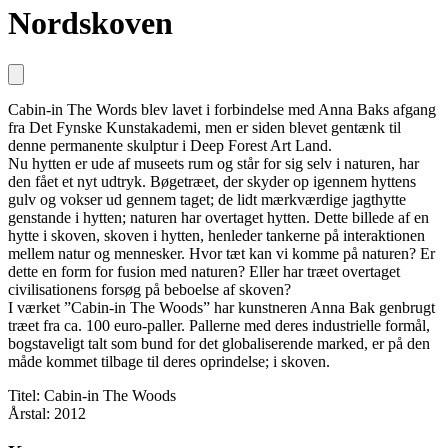
Nordskoven
Cabin-in The Words blev lavet i forbindelse med Anna Baks afgang
fra Det Fynske Kunstakademi, men er siden blevet gentænk til
denne permanente skulptur i Deep Forest Art Land.
Nu hytten er ude af museets rum og står for sig selv i naturen, har
den fået et nyt udtryk. Bøgetræet, der skyder op igennem hyttens
gulv og vokser ud gennem taget; de lidt mærkværdige jagthytte
genstande i hytten; naturen har overtaget hytten. Dette billede af en
hytte i skoven, skoven i hytten, henleder tankerne på interaktionen
mellem natur og mennesker. Hvor tæt kan vi komme på naturen? Er
dette en form for fusion med naturen? Eller har træet overtaget
civilisationens forsøg på beboelse af skoven?
I værket ”Cabin-in The Woods” har kunstneren Anna Bak genbrugt
træet fra ca. 100 euro-paller. Pallerne med deres industrielle formål,
bogstaveligt talt som bund for det globaliserende marked, er på den
måde kommet tilbage til deres oprindelse; i skoven.
Titel: Cabin-in The Woods
Årstal: 2012