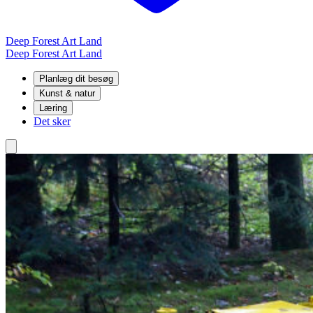
Deep Forest Art Land
Deep Forest Art Land
Planlæg dit besøg
Kunst & natur
Læring
Det sker