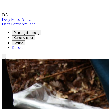
DA
EN
DE
Deep Forest Art Land
Deep Forest Art Land
Planlæg dit besøg
Kunst & natur
Læring
Det sker