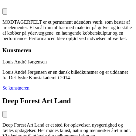
MODTAGERFELT er et permanent udendørs værk, som består af
tre elementer: Et småt rum af træ med malerier på gulvet og to skilte
af kobber på ydervæggene, en hængende kobberskulptur og en
performance. Performancen blev opført ved indvielsen af værket.
Kunstneren
Louis André Jørgensen
Louis André Jørgensen er en dansk billedkunstner og er uddannet
fra Det Jyske Kunstakademi i 2014.
Se kunstneren
Deep Forest Art Land
Deep Forest Art Land er et sted for oplevelser, nysgerrighed og
fælles opdagelser. Her mødes kunst, natur og mennesker året rundt.
Vi glæder os til at byde dig velkommen i skoven.