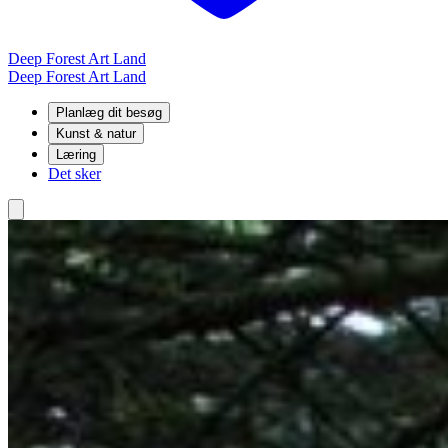
Deep Forest Art Land
Deep Forest Art Land
Planlæg dit besøg
Kunst & natur
Læring
Det sker