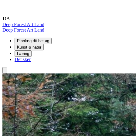
DA
EN
DE
Deep Forest Art Land
Deep Forest Art Land
Planlæg dit besøg
Kunst & natur
Læring
Det sker