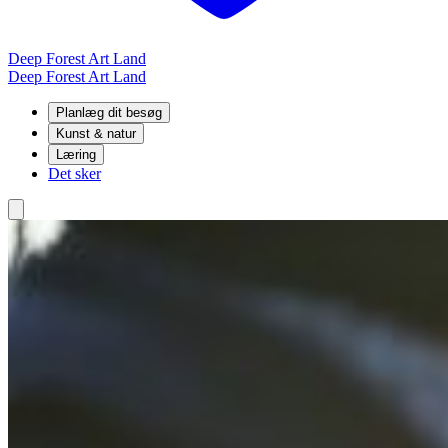
Deep Forest Art Land
Deep Forest Art Land
Planlæg dit besøg
Kunst & natur
Læring
Det sker