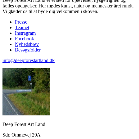
Deep Forest Art Land er et sted for oplevelser, nysgerrighed og
fælles opdagelser. Her mødes kunst, natur og mennesker året rundt.
Vi glæder os til at byde dig velkommen i skoven.
Presse
Teamet
Instragram
Facebook
Nyhedsbrev
Besøgsfolder
info@deepforestartland.dk
Deep Forest Art Land
Sdr. Ommevej 29A