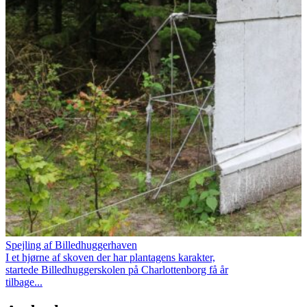
Spejling af Billedhuggerhaven
I et hjørne af skoven der har plantagens karakter,
startede Billedhuggerskolen på Charlottenborg få år
tilbage...