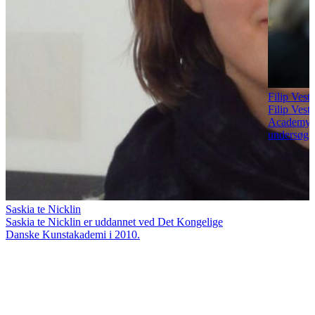
Filip Vest
Filip Vest
Academy. 
undersøg..
Saskia te Nicklin
Saskia te Nicklin er uddannet ved Det Kongelige
Danske Kunstakademi i 2010.