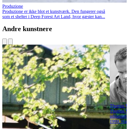
Produzione
Produzione er ikke blot et kunstværk. Den fungerer også
som et shelter i Deep Forest Art Land, hvor gæster kan...
Andre kunstnere
Thomas W
Thomas Wol
uddannet 
1999. Han 