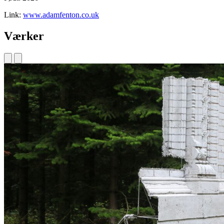
Link:
www.adamfenton.co.uk
Værker