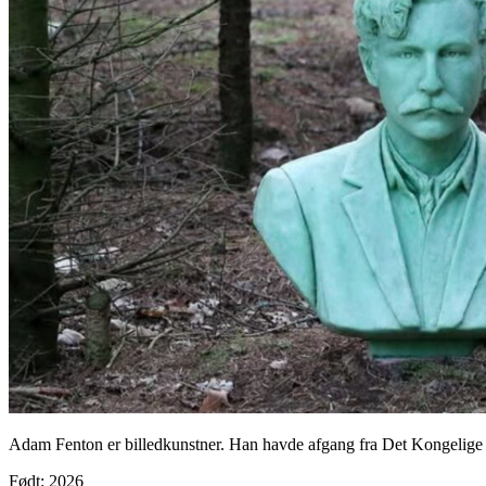
Adam Fenton er billedkunstner. Han havde afgang fra Det Kongelig
Født: 2026