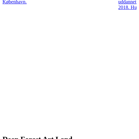
København.
uddannet 
2018. Hun 