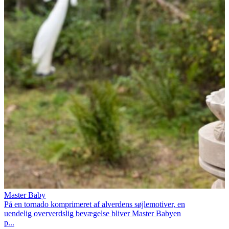
Master Baby
På en tornado komprimeret af alverdens søjlemotiver, en
uendelig oververdslig bevægelse bliver Master Babyen
p...