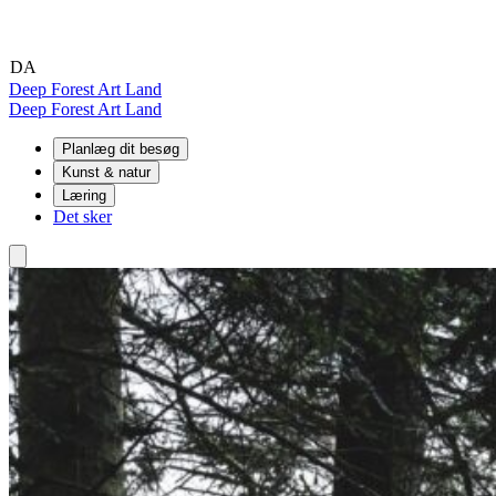
DA
EN
DE
Deep Forest Art Land
Deep Forest Art Land
Planlæg dit besøg
Kunst & natur
Læring
Det sker