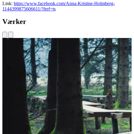
Link:
https://www.facebook.com/Anna-Kristine-Holmberg-
1144399875606611/?fref=ts
Værker