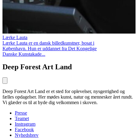
Lærke Lauta
Lærke Lauta er en dansk billedkunstner, bosat i
København. Hun er uddannet fra Det Kongelige
Danske Kunstakade...
Deep Forest Art Land
Deep Forest Art Land er et sted for oplevelser, nysgerrighed og
fælles opdagelser. Her mødes kunst, natur og mennesker året rundt.
Vi glæder os til at byde dig velkommen i skoven.
Presse
Teamet
Instragram
Facebook
Nyhedsbrev