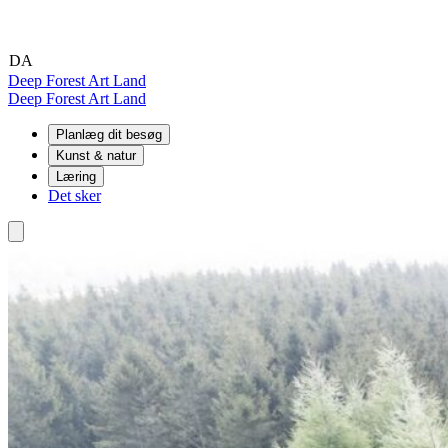
DA
EN
DE
Deep Forest Art Land
Deep Forest Art Land
Planlæg dit besøg
Kunst & natur
Læring
Det sker