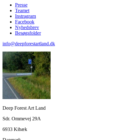
Presse
Teamet
Instragram
Facebook
Nyhedsbrev
Besøgsfolder
info@deepforestartland.dk
Deep Forest Art Land
Sdr. Ommevej 29A
6933 Kibæk
Danmark