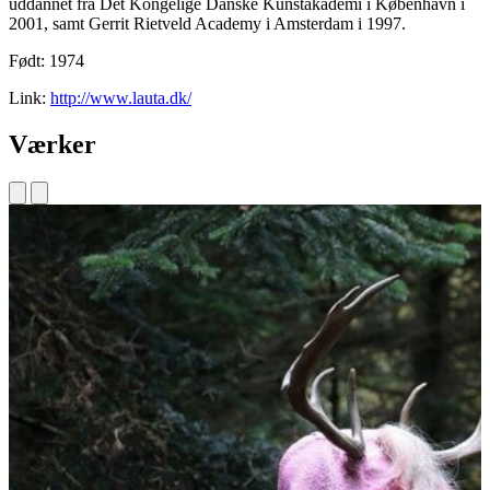
uddannet fra Det Kongelige Danske Kunstakademi i København i
2001, samt Gerrit Rietveld Academy i Amsterdam i 1997.
Født: 1974
Link:
http://www.lauta.dk/
Værker