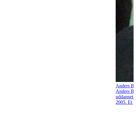
Anders B
Anders Bon
uddannet 
2005. Et g.