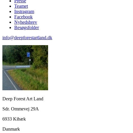
Presse
Teamet
Instragram
Facebook
Nyhedsbrev
Besøgsfolder
info@deepforestartland.dk
Deep Forest Art Land
Sdr. Ommevej 29A
6933 Kibæk
Danmark