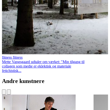
fitness fitness
Mette Vangsgaard udtaler om værket: "Min tilgang til
collagen som medie er eklektisk og materiale
fetichistisk...
Andre kunstnere